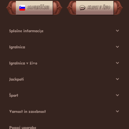
SLOVENŠČINA
KLEPET V ŽIVO
Splošne informacije
Igralnica
Igralnica v živo
Jackpoti
Šport
Varnost in zasebnost
Pogoji uporabe