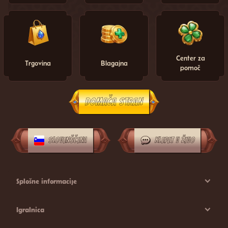
Center za
Trgovina
Blagajna
pomoč
DOMAČA STRAN
SLOVENŠČINA
KLEPET V ŽIVO
Splošne informacije
Igralnica