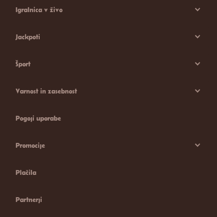
Igralnica v živo
Jackpoti
Šport
Varnost in zasebnost
Pogoji uporabe
Promocije
Plačila
Partnerji