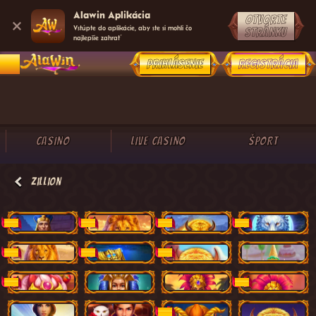
Alawin Aplikácia
OTVORTE
Vstúpte do aplikácie, aby ste si mohli čo
STRÁNKU
najlepšie zahrať
PRIHLÁSENIE
REGISTRÁCIA
CASINO
LIVE CASINO
ŠPORT
Zillion
Pharaoh's secret
Golden Lion: Wild Savanna
Book of the Golden Buffalo
Wolf's Moon 2
NOVÉ
NOVÉ
NOVÉ
NOVÉ
Golden Lion: Wheel of Fortune
Book of Valhalla
Buffalo's Sun 3
Candy Stash
NOVÉ
NOVÉ
NOVÉ
Cute Dragon
Mistress Of Pyramid
Aztec's Legend
Aztec's Legend 2
NOVÉ
NOVÉ
Book Of Hor
Book Of Spells
Book of the Golden Dragon
Buffalo's Sun
NOVÉ