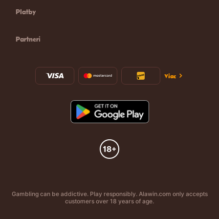
Platby
Partneri
Viac
Gambling can be addictive. Play responsibly. Alawin.com only accepts
customers over 18 years of age.