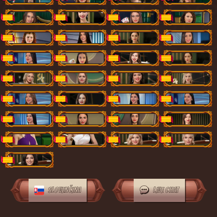
Emerald Hall Andar Bahar
Diamond Hall Blackjack
Diamond Hall Dragon Tiger
Emerald Hall Ultra Roulette
NOVÉ
NOVÉ
NOVÉ
NOVÉ
Sexy Hall Ultra Roulette
Sexy Hall Roulette
Diamond Hall Baccarat 4
Sexy Hall Baccarat 6
NOVÉ
NOVÉ
NOVÉ
NOVÉ
Sexy Hall Baccarat 7
Emerald Hall Baccarat 1
Diamond Hall Baccarat 2
Diamond Hall Baccarat 5
NOVÉ
NOVÉ
NOVÉ
NOVÉ
Diamond Hall Speed Baccarat 8
Emerald Hall Speed Baccarat 4
Diamond Hall Baccarat 1
Diamond Hall Baccarat 7
NOVÉ
NOVÉ
NOVÉ
NOVÉ
Sexy Hall Baccarat 3
Diamond Hall Baccarat 6
Sexy Hall Baccarat 4
Sexy Hall Baccarat 5
NOVÉ
NOVÉ
NOVÉ
NOVÉ
Sexy Hall Speed Baccarat 8
Emerald Hall Baccarat 2
Emerald Hall Baccarat 3
Diamond Hall Baccarat 3
NOVÉ
NOVÉ
NOVÉ
NOVÉ
Deluxe Blackjack M
Deluxe Blackjack D
Baccarat A02
Baccarat A03
NOVÉ
NOVÉ
NOVÉ
NOVÉ
Baccarat A04
NOVÉ
SLOVENČINA
LIVE CHAT