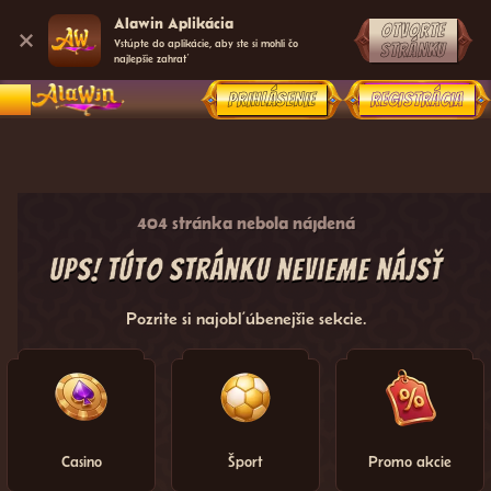
Alawin Aplikácia
OTVORTE
Vstúpte do aplikácie, aby ste si mohli čo
STRÁNKU
najlepšie zahrať
PRIHLÁSENIE
REGISTRÁCIA
404 stránka nebola nájdená
Ups! Túto stránku nevieme nájsť
Pozrite si najobľúbenejšie sekcie.
Casino
Šport
Promo akcie