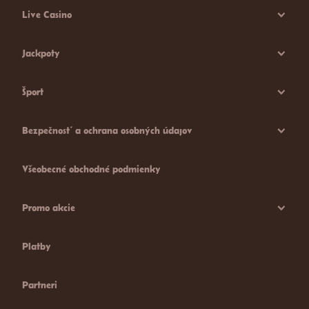
Live Casino
Jackpoty
Šport
Bezpečnosť a ochrana osobných údajov
Všeobecné obchodné podmienky
Promo akcie
Platby
Partneri