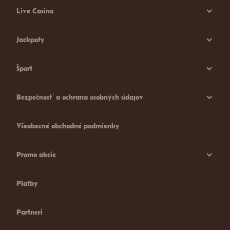
Live Casino
Jackpoty
Šport
Bezpečnosť a ochrana osobných údajov
Všeobecné obchodné podmienky
Promo akcie
Platby
Partneri