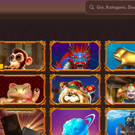
Gry, Kategorie, Do
ing Bananas Inc
5 Fortune Dragons
Golden Whale
Ć
ucky Meow
Wow Prosperity
Big Prosperity
oyale House
Space Conquest
Fishing War