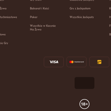
 Żywo
Bakarat i Kości
Gry z Jackpotem
K
tychmiastowe
Poker
Wszystkie Jackpoty
H
Wszystkie w Kasynie
F
Na Żywo
ołowe
B
ie Gry