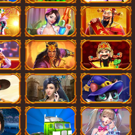
Wild Wet Win
Caishen Deluxe Maxways
Tiger Warrior
Cai Shen 888
wboys
Heroes
Magic Kitty
SE
Highway Fortune
Love Idol