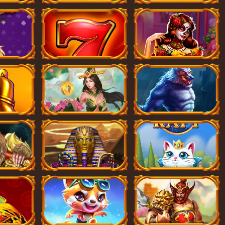
Fiery Sevens Exclusive
Halloween Vacation
Prosperity Gods
Rise Of Werewolves
ey
King Pharaoh
Royal Katt
en
Sugar Party
Brothers Kingdom