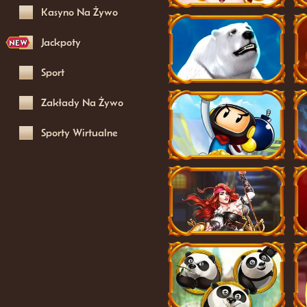
Kasyno Na Żywo
Iceland SA
M
Jackpoty
NEW
Sport
Crazy Bomber
Ju
Zakłady Na Żywo
Sporty Wirtualne
Captain Golds Fortune
F
Triple Panda
5 