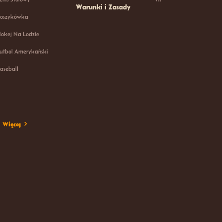
Warunki i Zasady
oszykówka
okej Na Lodzie
utbol Amerykański
aseball
Więcej