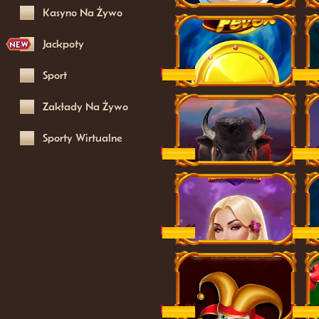
Kasyno Na Żywo
CoinSpin Fever
Fr
Jackpoty
NEW
Sport
NOWOŚĆ
NOWOŚ
Buffalo Goes Wild
Zakłady Na Żywo
Sporty Wirtualne
NOWOŚĆ
NOWOŚ
Lucky Forest
Fr
NOWOŚĆ
NOWOŚ
Fruityliner Joker
Fr
NOWOŚĆ
NOWOŚ