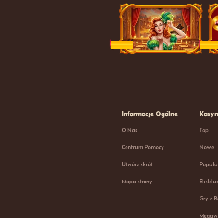
Cabaret Royale Hold And Earn
NOWOŚĆ
NOWOŚ
Informacje Ogólne
Kasyn
O Nas
Top
Centrum Pomocy
Nowe
Utwórz skrót
Popula
Mapa strony
Eksklu
Gry z 
Megaw