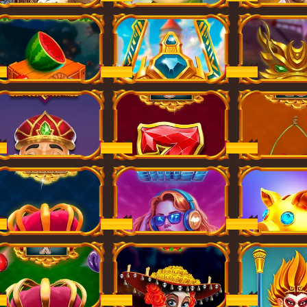
uits and Bombs
Epic Tower
Era of Jinlong
Ć
NOWOŚĆ
NOWOŚĆ
Caishen Gold: Dragon Awakes
Fruityliner 5
Fruityliner 40
Ć
NOWOŚĆ
NOWOŚĆ
uityliner XXL
Neon Craze
Gemblitz Bon
Ć
NOWOŚĆ
NOWOŚĆ
uityliner X
Mariachi Afortunado
Ć
NOWOŚĆ
NOWOŚĆ