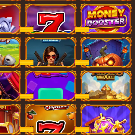
ckpot
UltraXtreme 777
Money Booster
NOWOŚĆ
NOWOŚĆ
ey
Lost Empire: Featuring Ruby Blaze
Halloween Booo!nanza
NOWOŚĆ
NOWOŚĆ
ra
Golden Brix
Temple of Eternal Titans
NOWOŚĆ
NOWOŚĆ
Jackpot
Fruityliner Supreme
Deluxe Wilds
NOWOŚĆ
NOWOŚĆ