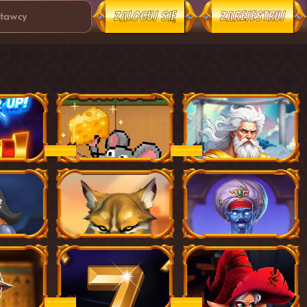
ZALOGUJ SIĘ
ZAREJESTRUJ
stawcy
ower Up!
Cheese Chase
Power of Zeus
NOWOŚĆ
NOWOŚĆ
yale
Majestic Wolf
Giga Genie
 III
Code of Fortune
Book of Runes
NOWOŚĆ
NOWOŚĆ