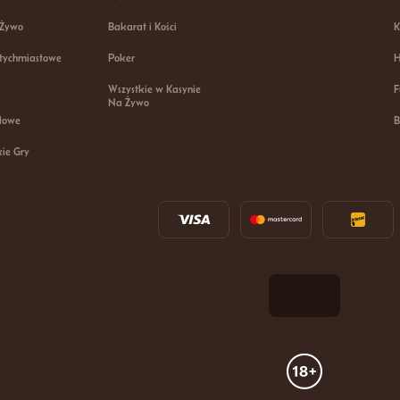
 Żywo
Bakarat i Kości
K
tychmiastowe
Poker
H
Wszystkie w Kasynie
F
Na Żywo
ołowe
B
ie Gry