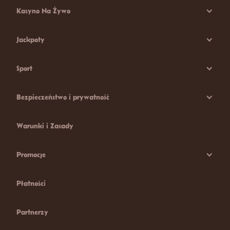
Kasyno Na Żywo
Jackpoty
Sport
Bezpieczeństwo i prywatność
Warunki i Zasady
Promocje
Płatności
Partnerzy