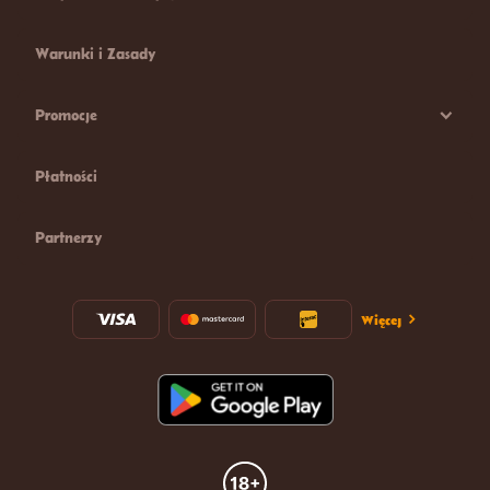
Warunki i Zasady
Promocje
Płatności
Partnerzy
Więcej