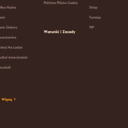
Polityka Plików Cookie
iłka Nożna
Sklep
enis
Turnieje
enis Stołowy
VIP
Warunki i Zasady
oszykówka
okej Na Lodzie
utbol Amerykański
aseball
Więcej