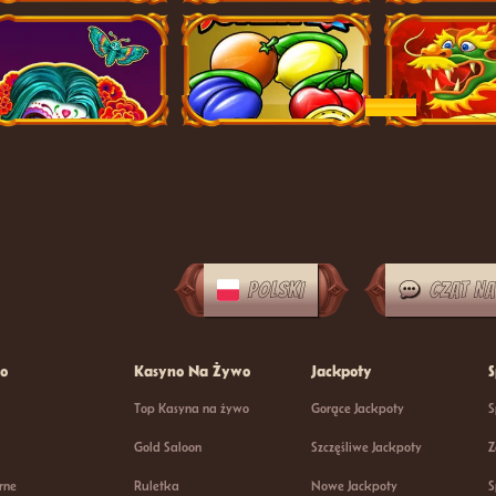
ia Muertos
Golden Joker
Grand Wild D
NOWOŚĆ
POLSKI
CZAT N
o
Kasyno Na Żywo
Jackpoty
S
Top Kasyna na żywo
Gorące Jackpoty
S
Gold Saloon
Szczęśliwe Jackpoty
Z
rne
Ruletka
Nowe Jackpoty
S