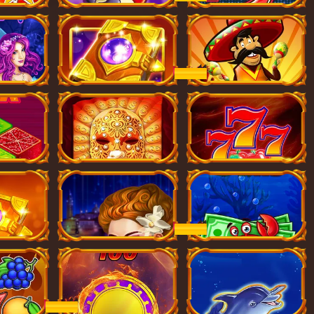
Book of Fruits 20
Chilli Willie
NOWOŚĆ
Grand Casanova
Hot Fruits 20
 10
Casanova's Ladies
Cash & Crab
NOWOŚĆ
Blazing Coins 100
Blue Dolphin
NOWOŚĆ