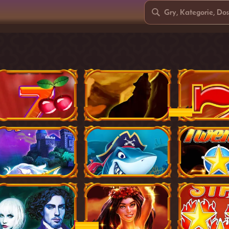
Gry, Kategorie, Do
tra Seven
Wolf Moon
Sizzling Wilds 
NOWOŚĆ
yal Unicorn
Sharky's Gang
Hot Twenty
ampires
Wild Volcano
Hot Star
NOWOŚĆ