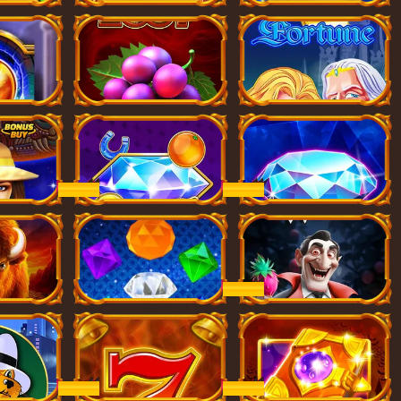
Fruit Loop
Book Of Fortune
Book of Aztec Bonus Buy
Cash Diamonds
Diamond Staxx
NOWOŚĆ
NOWOŚĆ
erstacks
Diamonds On Fire
Fruit Biters
NOWOŚĆ
y-In
Blazing Bells 20
Book of Fruits Halloween
NOWOŚĆ
NOWOŚĆ