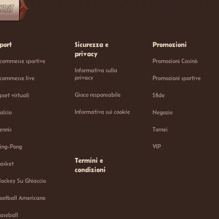
CHAT
port
Sicurezza e
Promozioni
privacy
commesse sportive
Promozioni Casinò
Informativa sulla
privacy
commesse live
Promozioni sportive
Gioco responsabile
port virtuali
Sfide
Informativa sui cookie
alcio
Negozio
ennis
Tornei
ing-Pong
VIP
Termini e
asket
condizioni
ockey Su Ghiaccio
ootball Americano
aseball