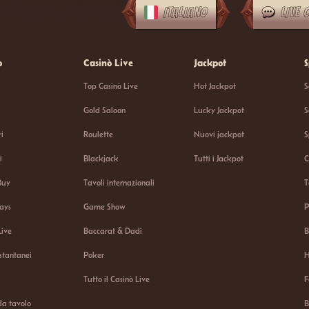
ITALIANO
LIVE 
ò
Casinò Live
Jackpot
S
Top Casinò Live
Hot Jackpot
S
Gold Saloon
Lucky Jackpot
S
i
Roulette
Nuovi jackpot
S
i
Blackjack
Tutti i Jackpot
C
Buy
Tavoli internazionali
T
ays
Game Show
P
Live
Baccarat & Dadi
B
istantanei
Poker
H
Tutto il Casinò Live
F
da tavolo
B