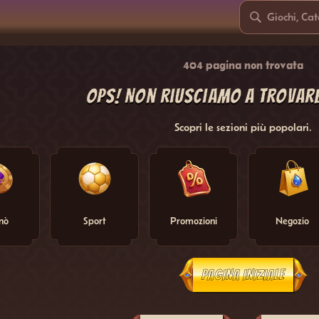
Giochi, Cat
404 pagina non trovata
Ops! Non riusciamo a trovare
Scopri le sezioni più popolari.
nò
Sport
Promozioni
Negozio
PAGINA INIZIALE