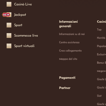
Casinò Live
Jackpot
NEW
Informazioni
Casin
Sport
generali
Top
Informazioni su di noi
Scommesse live
Novità
Centro assistenza
Sport virtuali
Popolar
Crea collegamento
Esclusiv
Mappa del sito
Bonus 
Megaw
Pagamenti
Giochi 
Partner
Giochi 
Slot
Giochi 