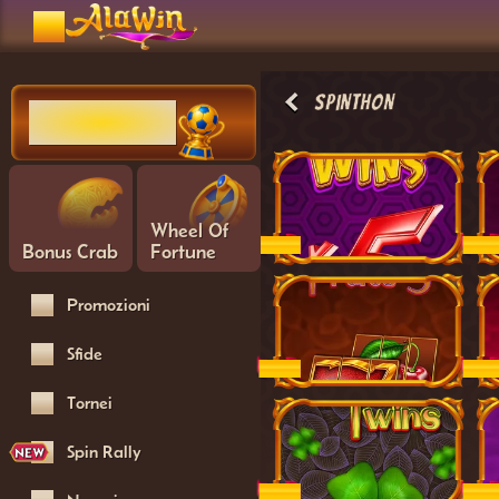
Spinthon
Leggende
Mondiali
Power Wins
St
Wheel Of
NUOVO
NUOV
Bonus Crab
Fortune
Triple Big Fruits 5
St
Promozioni
Sfide
NUOVO
NUOV
Tornei
Clover Twins
Su
Spin Rally
NEW
NUOVO
NUOV