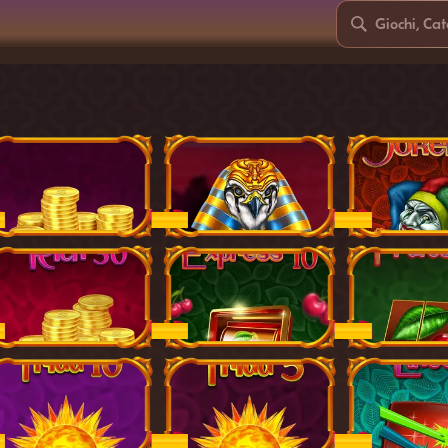
Giochi, Cat
rike It Rich 20
Revelation
Burning Joker
O
NUOVO
NUOVO
rike it Rich 30
Fruit Express 10
Triple Big Frui
O
NUOVO
NUOVO
n Triad 10
Sun Triad 5
Break The Lin
O
NUOVO
NUOVO