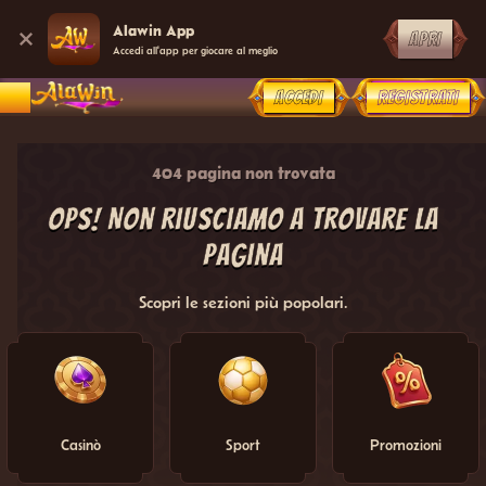
Alawin App
APRI
Accedi all'app per giocare al meglio
ACCEDI
REGISTRATI
404 pagina non trovata
Ops! Non riusciamo a trovare la
pagina
Scopri le sezioni più popolari.
Casinò
Sport
Promozioni