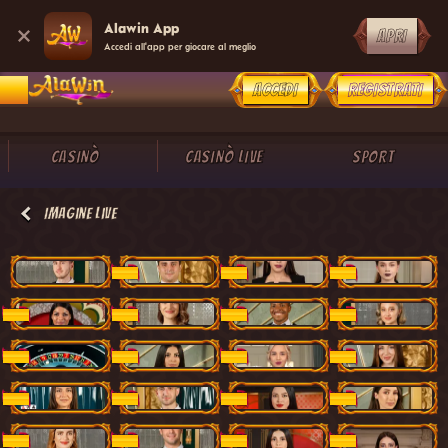
Alawin App
APRI
Accedi all'app per giocare al meglio
ACCEDI
REGISTRATI
CASINÒ
CASINÒ LIVE
SPORT
Imagine Live
Blackjack 2
Blackjack 25
Blackjack 26
Blackjack 27
NUOVO
NUOVO
NUOVO
Andar Bahar
Blackjack 30
Blackjack 6
Blackjack 11
NUOVO
NUOVO
NUOVO
NUOVO
Auto Roulette
Blackjack 21
Blackjack 9
Blackjack 10
NUOVO
NUOVO
NUOVO
NUOVO
Blackjack 23
Blackjack 7
Baccarat Lobby
Blackjack 8
NUOVO
NUOVO
NUOVO
NUOVO
Blackjack 3
Blackjack 32
Dragon Tiger
Robin The Fair
NUOVO
NUOVO
NUOVO
NUOVO