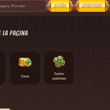
ACCEDI
REGISTRATI
egorie, Provider
 la pagina
Centro
Cassa
assistenza