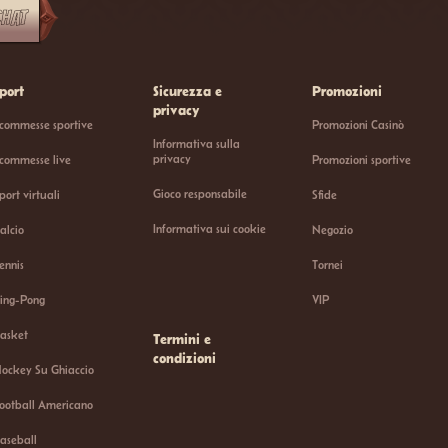
CHAT
port
Sicurezza e
Promozioni
privacy
commesse sportive
Promozioni Casinò
Informativa sulla
privacy
commesse live
Promozioni sportive
Gioco responsabile
port virtuali
Sfide
Informativa sui cookie
alcio
Negozio
ennis
Tornei
ing-Pong
VIP
asket
Termini e
condizioni
ockey Su Ghiaccio
ootball Americano
aseball