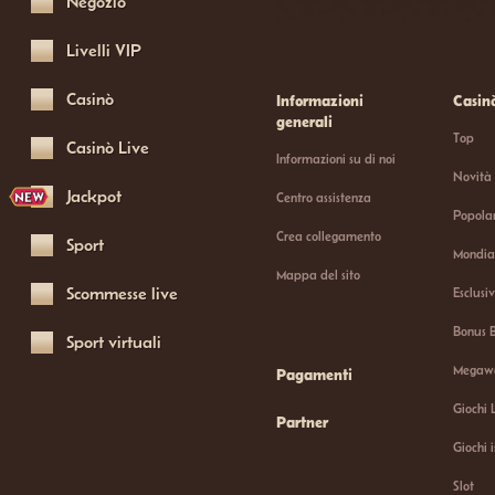
Negozio
Livelli VIP
Casinò
Informazioni
Casin
generali
Top
Casinò Live
Informazioni su di noi
Novità
Jackpot
NEW
Centro assistenza
Popolar
Crea collegamento
Sport
Mondia
Mappa del sito
Scommesse live
Esclusiv
Bonus 
Sport virtuali
Megaw
Pagamenti
Giochi 
Partner
Giochi 
Slot