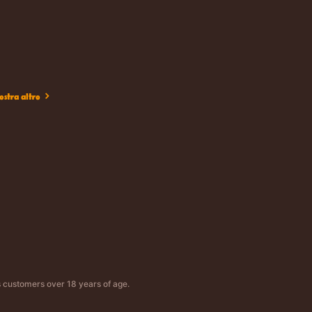
stra altro
 customers over 18 years of age.