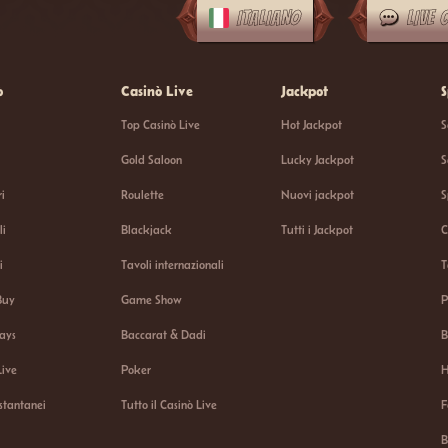
ITALIANO
LIVE 
ò
Casinò Live
Jackpot
S
Top Casinò Live
Hot Jackpot
S
Gold Saloon
Lucky Jackpot
S
i
Roulette
Nuovi jackpot
S
li
Blackjack
Tutti i Jackpot
C
i
Tavoli internazionali
T
Buy
Game Show
P
ays
Baccarat & Dadi
B
Live
Poker
H
istantanei
Tutto il Casinò Live
F
B