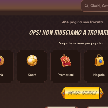
Giochi, Cat
404 pagina non trovata
Ops! Non riusciamo a trovare
Scopri le sezioni più popolari.
nò
Sport
Promozioni
Negozio
PAGINA INIZIALE