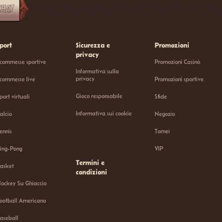
CHAT
port
Sicurezza e
Promozioni
privacy
commesse sportive
Promozioni Casinò
Informativa sulla
privacy
commesse live
Promozioni sportive
Gioco responsabile
port virtuali
Sfide
Informativa sui cookie
alcio
Negozio
ennis
Tornei
ing-Pong
VIP
Termini e
asket
condizioni
ockey Su Ghiaccio
ootball Americano
aseball