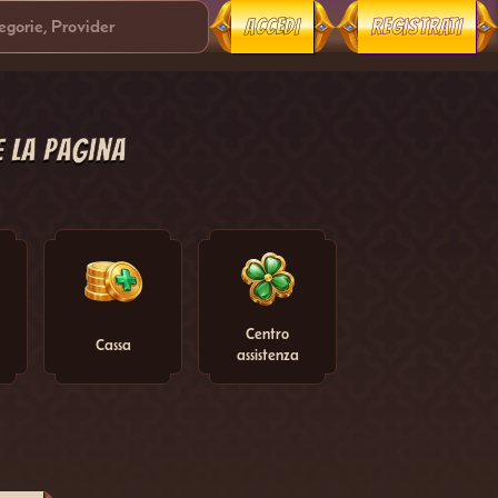
ACCEDI
REGISTRATI
egorie, Provider
 la pagina
Centro
Cassa
assistenza