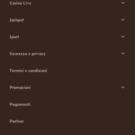
Casinò Live
Jackpot
Sport
Sicurezza e privacy
Termini e condizioni
Promozioni
Pagamenti
Partner