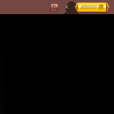
DEPOSITO