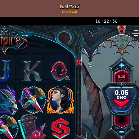
Vampires
Smartsoft