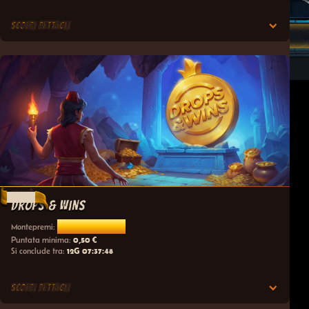
SCOPRI DETTAGLI
CASINÒ
Drops & Wins
2.000.000 €
Montepremi:
Puntata minima:
0,50 €
Si conclude tra:
12G 07:37:48
SCOPRI DETTAGLI