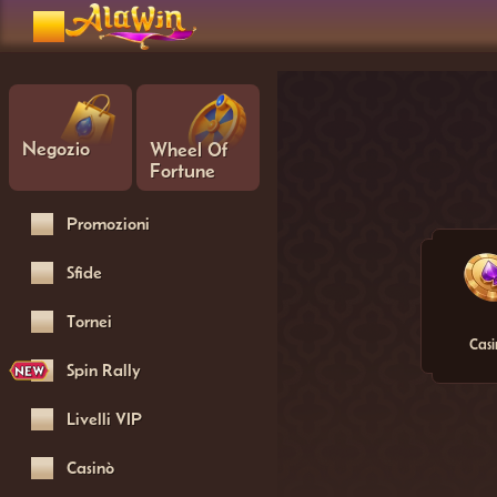
Negozio
Wheel Of
Fortune
Promozioni
Sfide
Tornei
Casi
Spin Rally
NEW
Livelli VIP
Casinò