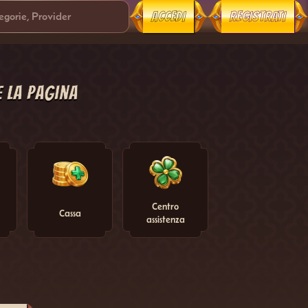
ACCEDI
REGISTRATI
egorie, Provider
 la pagina
Centro
Cassa
assistenza