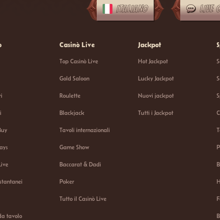
ITALIANO
LIVE 
ò
Casinò Live
Jackpot
S
Top Casinò Live
Hot Jackpot
S
Gold Saloon
Lucky Jackpot
S
i
Roulette
Nuovi jackpot
S
i
Blackjack
Tutti i Jackpot
C
Buy
Tavoli internazionali
T
ays
Game Show
P
Live
Baccarat & Dadi
B
istantanei
Poker
H
Tutto il Casinò Live
F
da tavolo
B