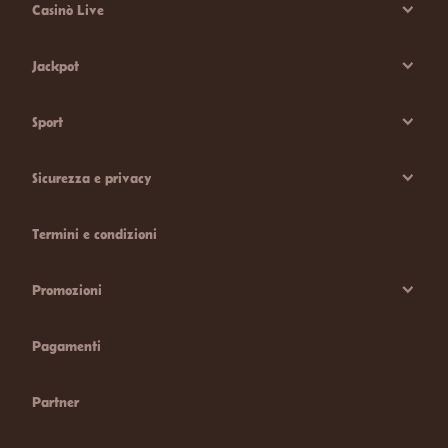
Casinò Live
Jackpot
Sport
Sicurezza e privacy
Termini e condizioni
Promozioni
Pagamenti
Partner