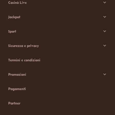
Casinò Live
Jackpot
Sport
Sicurezza e privacy
Termini e condizioni
Promozioni
Pagamenti
Partner