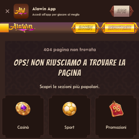
Alawin App
APRI
Accedi all'app per giocare al meglio
ACCEDI
REGISTRATI
404 pagina non trovata
Ops! Non riusciamo a trovare la
pagina
Scopri le sezioni più popolari.
Casinò
Sport
Promozioni