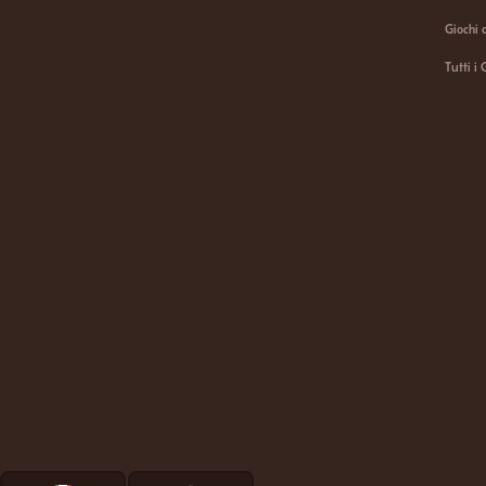
Giochi 
Tutti i 