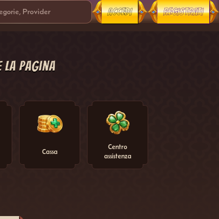
ACCEDI
REGISTRATI
egorie, Provider
 la pagina
Centro
Cassa
assistenza