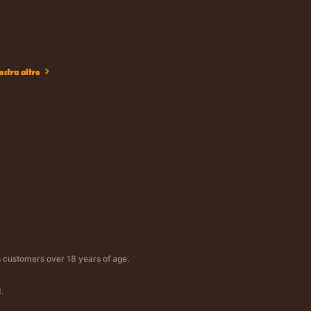
stra altro
 customers over 18 years of age.
.