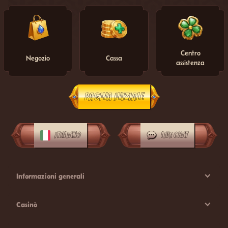
Centro
Negozio
Cassa
assistenza
PAGINA INIZIALE
ITALIANO
LIVE CHAT
Informazioni generali
Casinò