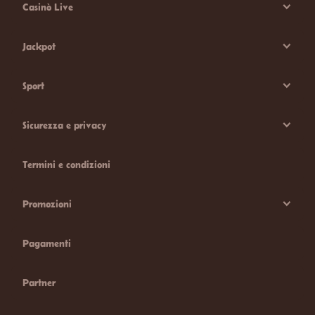
Casinò Live
Jackpot
Sport
Sicurezza e privacy
Termini e condizioni
Promozioni
Pagamenti
Partner