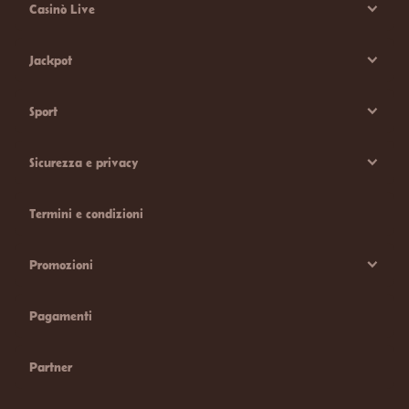
Casinò Live
Jackpot
Sport
Sicurezza e privacy
Termini e condizioni
Promozioni
Pagamenti
Partner