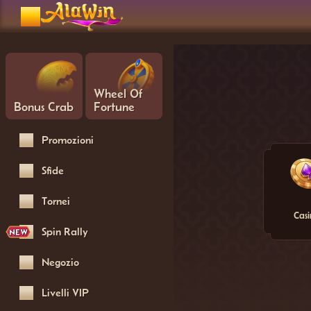
Wheel Of
Bonus Crab
Fortune
Promozioni
Sfide
Tornei
Casi
Spin Rally
NEW
Negozio
Livelli VIP