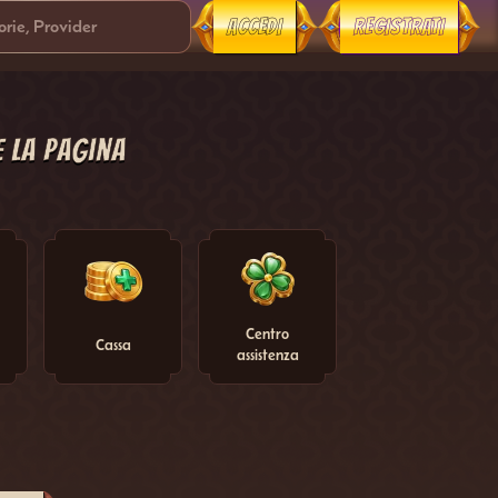
ACCEDI
REGISTRATI
orie, Provider
 la pagina
Centro
Cassa
assistenza