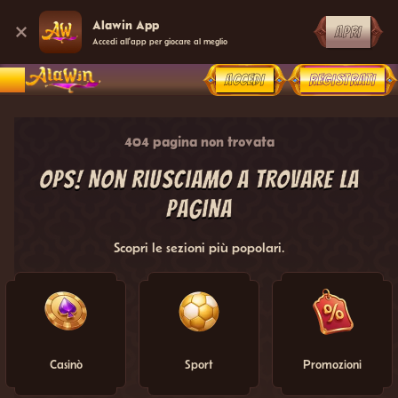
Alawin App
APRI
Accedi all'app per giocare al meglio
ACCEDI
REGISTRATI
404 pagina non trovata
Ops! Non riusciamo a trovare la
pagina
Scopri le sezioni più popolari.
Casinò
Sport
Promozioni