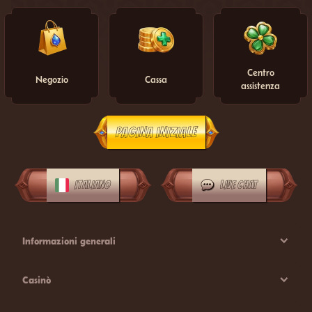
Centro
Negozio
Cassa
assistenza
PAGINA INIZIALE
ITALIANO
LIVE CHAT
Informazioni generali
Casinò