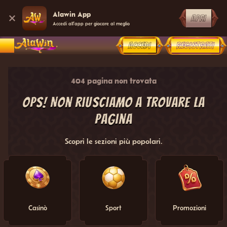
Alawin App
APRI
Accedi all'app per giocare al meglio
ACCEDI
REGISTRATI
404 pagina non trovata
Ops! Non riusciamo a trovare la
pagina
Scopri le sezioni più popolari.
Casinò
Sport
Promozioni