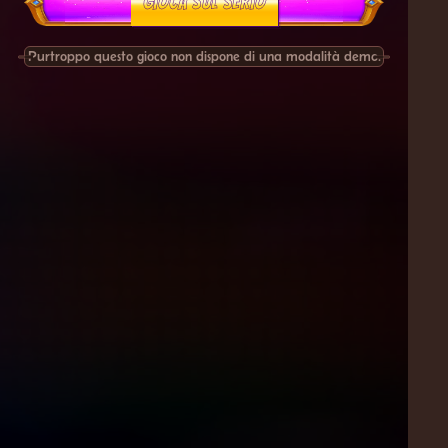
GIOCA SUL SERIO
Purtroppo questo gioco non dispone di una modalità demo.