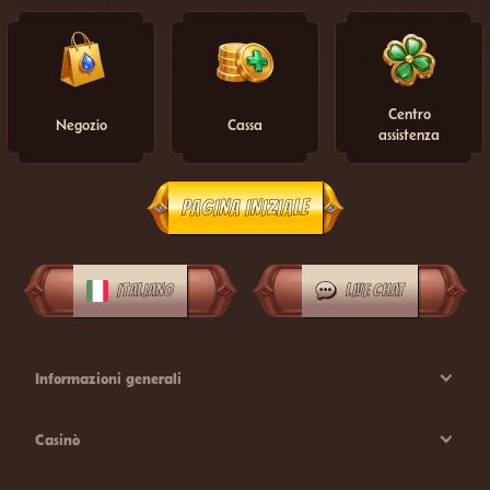
Centro
Negozio
Cassa
assistenza
PAGINA INIZIALE
ITALIANO
LIVE CHAT
Informazioni generali
Casinò