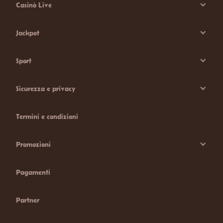
Casinò Live
Jackpot
Sport
Sicurezza e privacy
Termini e condizioni
Promozioni
Pagamenti
Partner