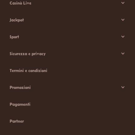
Casinò Live
Jackpot
Sport
Sicurezza e privacy
Termini e condizioni
Promozioni
Pagamenti
Partner