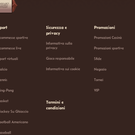
CHAT
port
Sicurezza e
Promozioni
privacy
commesse sportive
Promozioni Casinò
Informativa sulla
privacy
commesse live
Promozioni sportive
Gioco responsabile
port virtuali
Sfide
Informativa sui cookie
alcio
Negozio
ennis
Tornei
ing-Pong
VIP
asket
Termini e
condizioni
ockey Su Ghiaccio
ootball Americano
aseball