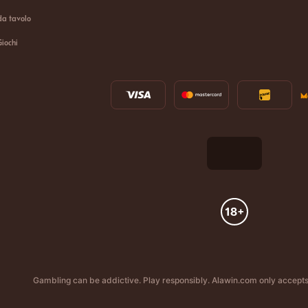
da tavolo
Giochi
Mo
Gambling can be addictive. Play responsibly. Alawin.com only accepts