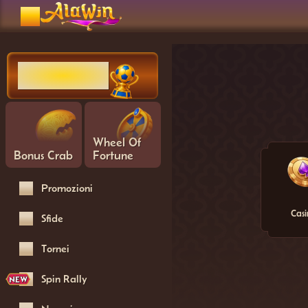
Leggende
Mondiali
Wheel Of
Bonus Crab
Fortune
Promozioni
Casi
Sfide
Tornei
Spin Rally
NEW