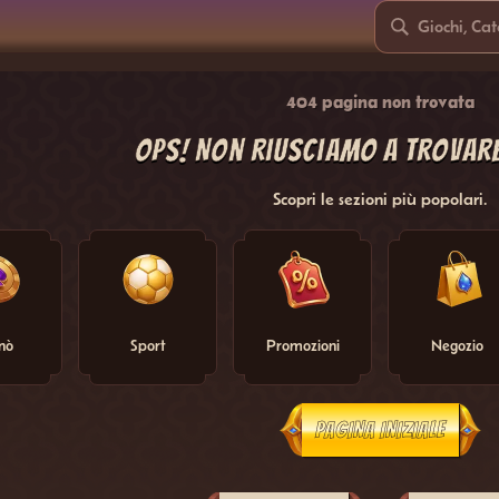
Giochi, Cat
404 pagina non trovata
Ops! Non riusciamo a trovare
Scopri le sezioni più popolari.
nò
Sport
Promozioni
Negozio
PAGINA INIZIALE