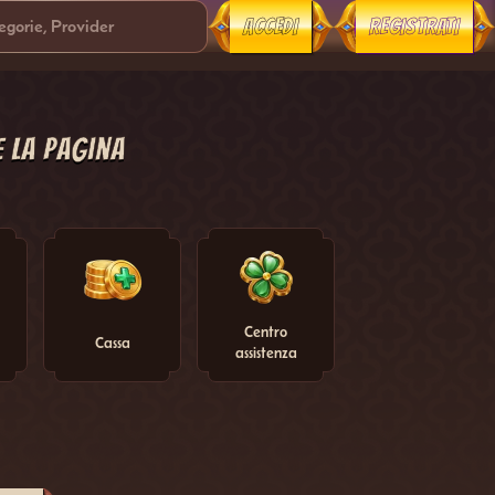
ACCEDI
REGISTRATI
egorie, Provider
 la pagina
Centro
Cassa
assistenza