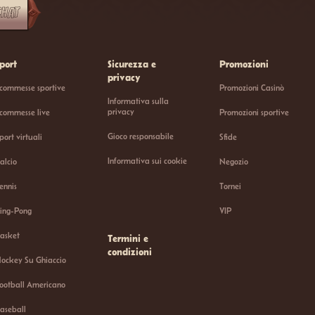
CHAT
port
Sicurezza e
Promozioni
privacy
commesse sportive
Promozioni Casinò
Informativa sulla
privacy
commesse live
Promozioni sportive
Gioco responsabile
port virtuali
Sfide
Informativa sui cookie
alcio
Negozio
ennis
Tornei
ing-Pong
VIP
asket
Termini e
condizioni
ockey Su Ghiaccio
ootball Americano
aseball