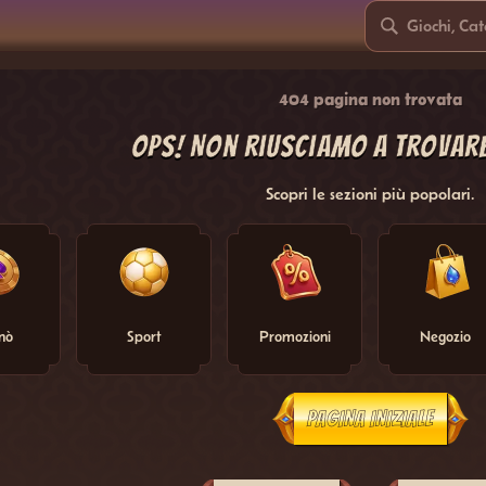
Giochi, Cat
404 pagina non trovata
Ops! Non riusciamo a trovare
Scopri le sezioni più popolari.
nò
Sport
Promozioni
Negozio
PAGINA INIZIALE