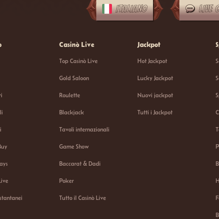
ITALIANO
LIVE 
ò
Casinò Live
Jackpot
S
Top Casinò Live
Hot Jackpot
S
Gold Saloon
Lucky Jackpot
S
i
Roulette
Nuovi jackpot
S
li
Blackjack
Tutti i Jackpot
C
i
Tavoli internazionali
T
Buy
Game Show
P
ays
Baccarat & Dadi
B
Live
Poker
H
istantanei
Tutto il Casinò Live
F
B