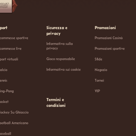
CHAT
port
Sicurezza e
Promozioni
privacy
commesse sportive
Promozioni Casinò
Informativa sulla
privacy
commesse live
Promozioni sportive
Gioco responsabile
port virtuali
Sfide
Informativa sui cookie
alcio
Negozio
ennis
Tornei
ing-Pong
VIP
Termini e
asket
condizioni
ockey Su Ghiaccio
ootball Americano
aseball