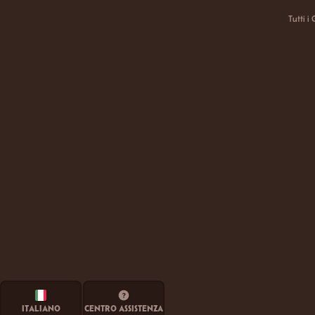
Tutti i 
ITALIANO
CENTRO ASSISTENZA