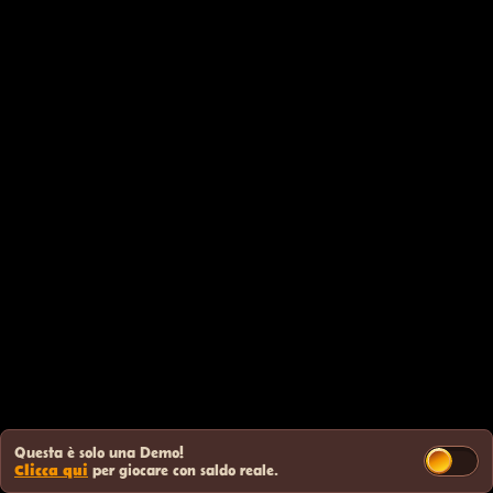
Questa è solo una Demo!
Clicca qui
per giocare con saldo reale.