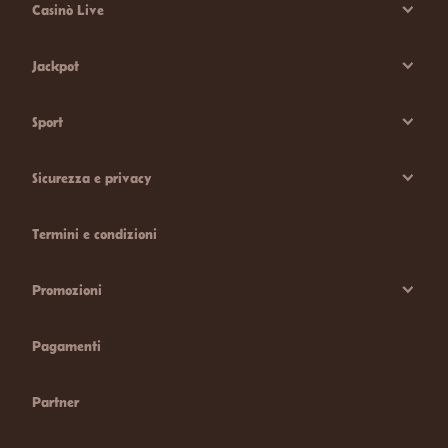
Casinò Live
Jackpot
Sport
Sicurezza e privacy
Termini e condizioni
Promozioni
Pagamenti
Partner