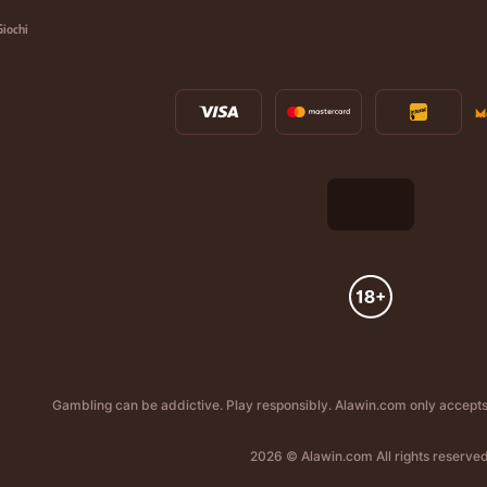
Giochi
Mo
Gambling can be addictive. Play responsibly. Alawin.com only accepts
2026 © Alawin.com All rights reserved