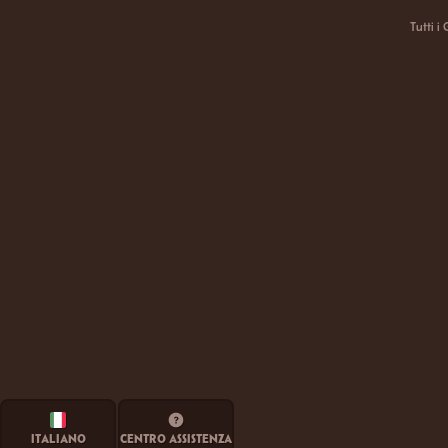
Tutti i 
ITALIANO
CENTRO ASSISTENZA