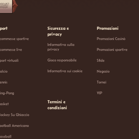
CHAT
port
Sicurezza e
Promozioni
privacy
commesse sportive
Promozioni Casinò
Informativa sulla
privacy
commesse live
Promozioni sportive
Gioco responsabile
port virtuali
Sfide
Informativa sui cookie
alcio
Negozio
ennis
Tornei
ing-Pong
VIP
Termini e
asket
condizioni
ockey Su Ghiaccio
ootball Americano
aseball