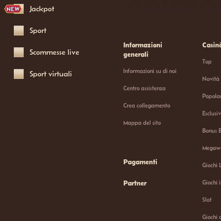
Jackpot
NEW
Sport
Informazioni
Casin
Scommesse live
generali
Top
Informazioni su di noi
Sport virtuali
Novità
Centro assistenza
Popolar
Crea collegamento
Esclusiv
Mappa del sito
Bonus 
Megaw
Pagamenti
Giochi 
Partner
Giochi 
Slot
Giochi 