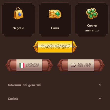
Centro
Negozio
Cassa
assistenza
PAGINA INIZIALE
ITALIANO
LIVE CHAT
Informazioni generali
Casinò