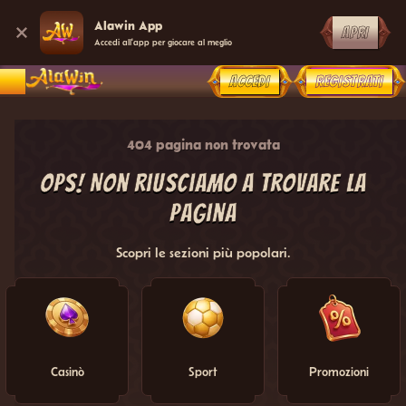
Alawin App
APRI
Accedi all'app per giocare al meglio
ACCEDI
REGISTRATI
404 pagina non trovata
Ops! Non riusciamo a trovare la
pagina
Scopri le sezioni più popolari.
Casinò
Sport
Promozioni