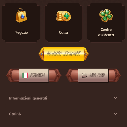
Centro
Negozio
Cassa
assistenza
PAGINA INIZIALE
ITALIANO
LIVE CHAT
Informazioni generali
Casinò