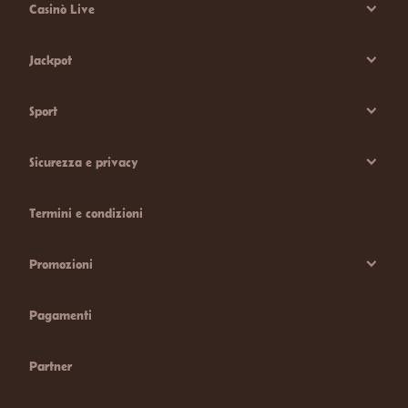
Casinò Live
Jackpot
Sport
Sicurezza e privacy
Termini e condizioni
Promozioni
Pagamenti
Partner