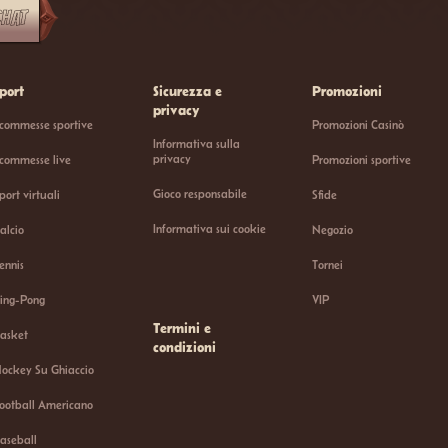
CHAT
port
Sicurezza e
Promozioni
privacy
commesse sportive
Promozioni Casinò
Informativa sulla
privacy
commesse live
Promozioni sportive
Gioco responsabile
port virtuali
Sfide
Informativa sui cookie
alcio
Negozio
ennis
Tornei
ing-Pong
VIP
Termini e
asket
condizioni
ockey Su Ghiaccio
ootball Americano
aseball