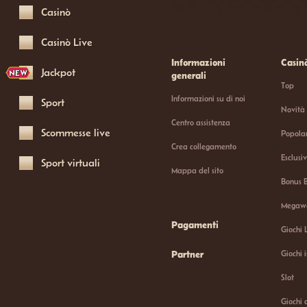
Casinò
Casinò Live
Informazioni
Casin
Jackpot
NEW
generali
Top
Informazioni su di noi
Sport
Novità
Centro assistenza
Scommesse live
Popolar
Crea collegamento
Esclusiv
Sport virtuali
Mappa del sito
Bonus 
Megaw
Pagamenti
Giochi 
Partner
Giochi 
Slot
Giochi 