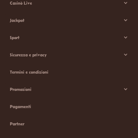
Casinò Live
Jackpot
Sport
Sicurezza e privacy
Termini e condizioni
Promozioni
Pagamenti
Partner