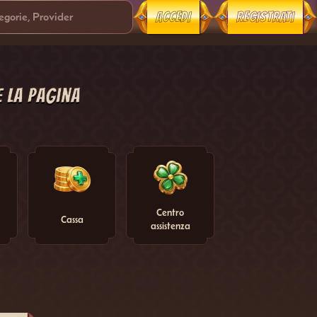
ACCEDI
REGISTRATI
egorie, Provider
 la pagina
Centro
Cassa
assistenza