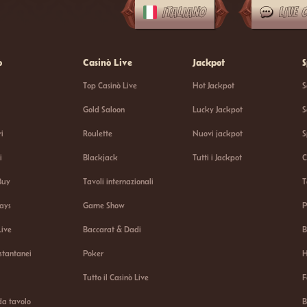
ITALIANO
LIVE 
ò
Casinò Live
Jackpot
S
Top Casinò Live
Hot Jackpot
S
Gold Saloon
Lucky Jackpot
S
i
Roulette
Nuovi jackpot
S
i
Blackjack
Tutti i Jackpot
C
Buy
Tavoli internazionali
T
ays
Game Show
P
Live
Baccarat & Dadi
B
istantanei
Poker
H
Tutto il Casinò Live
F
da tavolo
B