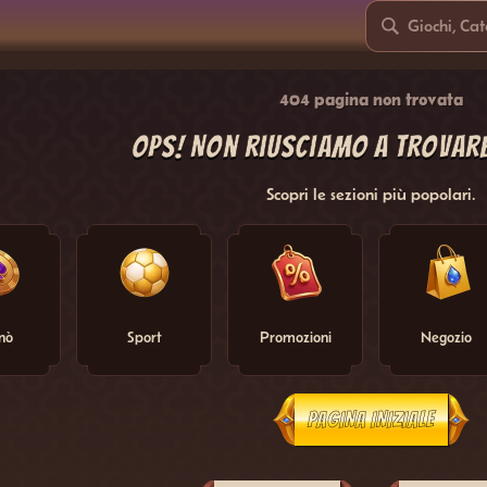
Giochi, Cat
404 pagina non trovata
Ops! Non riusciamo a trovare
Scopri le sezioni più popolari.
nò
Sport
Promozioni
Negozio
PAGINA INIZIALE