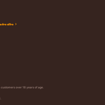
stra altro
 customers over 18 years of age.
.