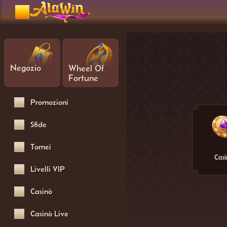
Negozio
Wheel Of
Fortune
Promozioni
Sfide
Tornei
Casi
Livelli VIP
Casinò
Casinò Live