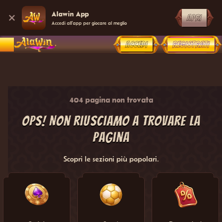
Alawin App
APRI
Accedi all'app per giocare al meglio
ACCEDI
REGISTRATI
404 pagina non trovata
Ops! Non riusciamo a trovare la
pagina
Scopri le sezioni più popolari.