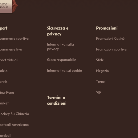
CHAT
port
Sicurezza e
Promozioni
privacy
commesse sportive
Promozioni Casinò
Informativa sulla
privacy
commesse live
Promozioni sportive
Gioco responsabile
port virtuali
Sfide
Informativa sui cookie
alcio
Negozio
ennis
Tornei
ing-Pong
VIP
Termini e
condizioni
asket
ockey Su Ghiaccio
ootball Americano
aseball