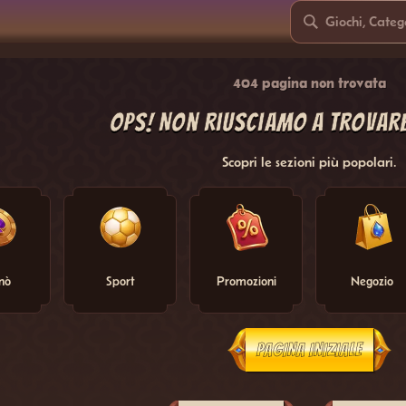
Giochi, Categ
404 pagina non trovata
Ops! Non riusciamo a trovare
Scopri le sezioni più popolari.
nò
Sport
Promozioni
Negozio
PAGINA INIZIALE