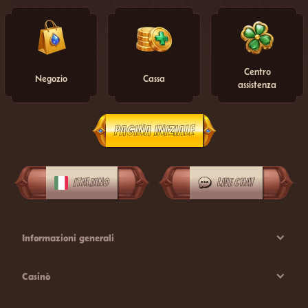
Centro
Negozio
Cassa
assistenza
PAGINA INIZIALE
ITALIANO
LIVE CHAT
Informazioni generali
Casinò