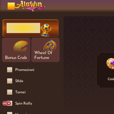
Leggende
Mondiali
Wheel Of
Bonus Crab
Fortune
Promozioni
Casi
Sfide
Tornei
Spin Rally
NEW