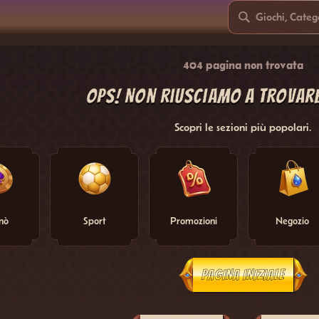
Giochi, Categ
404 pagina non trovata
Ops! Non riusciamo a trovare
Scopri le sezioni più popolari.
nò
Sport
Promozioni
Negozio
PAGINA INIZIALE